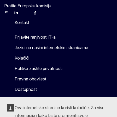
Pratite Europsku komisiju
Mastodon
LinkedIn
Bluesky
Facebook
Youtube
Other
Kontakt
Prijavite ranjivost IT-a
Jezici na našim internetskim stranicama
Kolačići
Politika zaštite privatnosti
Pravna obavijest
Dostupnost
Ova internetska stranica koristi kolačiće. Za više
informacija i kako biste promijenili svoje