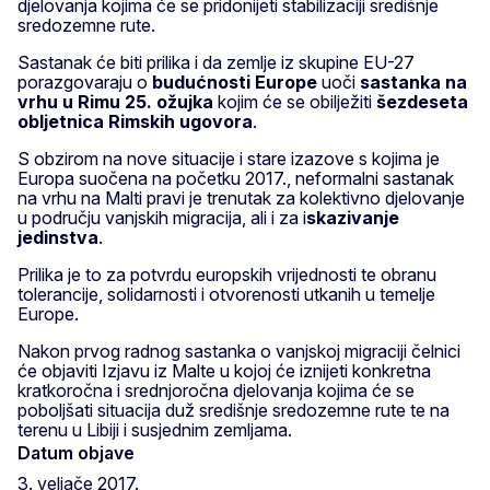
djelovanja kojima će se pridonijeti stabilizaciji središnje
sredozemne rute.
Sastanak će biti prilika i da zemlje iz skupine EU-27
porazgovaraju o
budućnosti Europe
uoči
sastanka na
vrhu u Rimu 25. ožujka
kojim će se obilježiti
šezdeseta
obljetnica Rimskih ugovora
.
S obzirom na nove situacije i stare izazove s kojima je
Europa suočena na početku 2017., neformalni sastanak
na vrhu na Malti pravi je trenutak za kolektivno djelovanje
u području vanjskih migracija, ali i za i
skazivanje
jedinstva
.
Prilika je to za potvrdu europskih vrijednosti te obranu
tolerancije, solidarnosti i otvorenosti utkanih u temelje
Europe.
Nakon prvog radnog sastanka o vanjskoj migraciji čelnici
će objaviti Izjavu iz Malte u kojoj će iznijeti konkretna
kratkoročna i srednjoročna djelovanja kojima će se
poboljšati situacija duž središnje sredozemne rute te na
terenu u Libiji i susjednim zemljama.
Datum objave
3. veljače 2017.