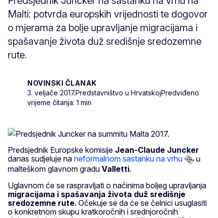
Predsjednik Juncker na sastanku na vrhu na
Malti: potvrda europskih vrijednosti te dogovor
o mjerama za bolje upravljanje migracijama i
spašavanje života duž središnje sredozemne
rute.
NOVINSKI ČLANAK
3. veljače 2017.
Predstavništvo u Hrvatskoj
Predviđeno
vrijeme čitanja: 1 min
Predsjednik Europske komisije
Jean-Claude Juncker
danas sudjeluje na
neformalnom sastanku na vrhu
u
malteškom glavnom gradu
Valletti
.
Uglavnom će se raspravljati o načinima boljeg upravljanja
migracijama i spašavanja života duž središnje
sredozemne rute
. Očekuje se da će se čelnici usuglasiti
o konkretnom skupu kratkoročnih i srednjoročnih