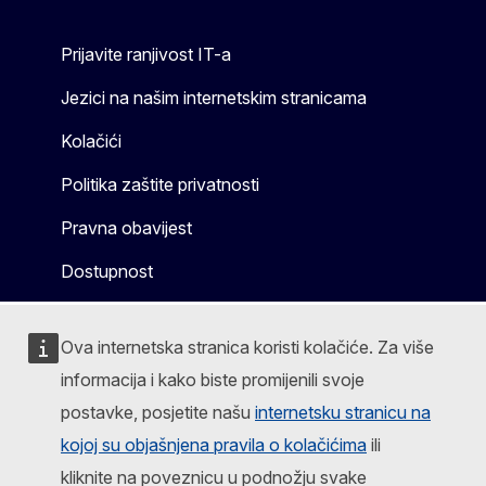
Prijavite ranjivost IT-a
Jezici na našim internetskim stranicama
Kolačići
Politika zaštite privatnosti
Pravna obavijest
Dostupnost
Ova internetska stranica koristi kolačiće. Za više
informacija i kako biste promijenili svoje
postavke, posjetite našu
internetsku stranicu na
kojoj su objašnjena pravila o kolačićima
ili
kliknite na poveznicu u podnožju svake