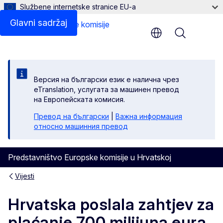
Službene internetske stranice EU-a
Glavni sadržaj
Menu
Версия на български език е налична чрез
eTranslation, услугата за машинен превод
на Европейската комисия.
Превод на български
|
Важна информация
относно машинния превод
Predstavništvo Europske komisije u Hrvatskoj
Vijesti
Hrvatska poslala zahtjev za
plaćanje 700 milijuna eura