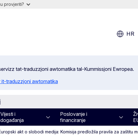
 provjeriti?
HR
s-servizz tat-traduzzjoni awtomatika tal-Kummissjoni Ewropea.
 it-traduzzjoni awtomatika
j
Vijesti i
Poslovanje i
Ži
događanja
financiranje
E
Europski akt o slobodi medija: Komisija predložila pravila za zaštitu