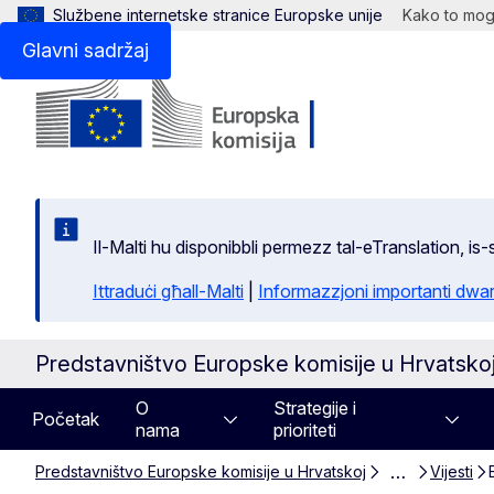
Službene internetske stranice Europske unije
Kako to mogu
Glavni sadržaj
Il-Malti hu disponibbli permezz tal-eTranslation, i
Ittraduċi għall-Malti
|
Informazzjoni importanti dwar
Predstavništvo Europske komisije u Hrvatsko
O
Strategije i
Početak
nama
prioriteti
…
Predstavništvo Europske komisije u Hrvatskoj
Vijesti