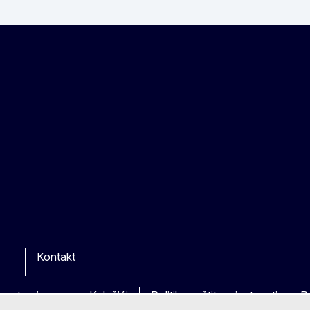
Kontakt
kim stranicama
Kolačići
Politika zaštite privatnosti
P