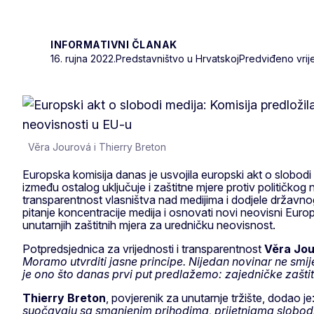
INFORMATIVNI ČLANAK
16. rujna 2022.
Predstavništvo u Hrvatskoj
Predviđeno vrije
Věra Jourová i Thierry Breton
Europska komisija danas je usvojila europski akt o slobodi
između ostalog uključuje i zaštitne mjere protiv političkog 
transparentnost vlasništva nad medijima i dodjele državnog 
pitanje koncentracije medija i osnovati novi neovisni Europ
unutarnjih zaštitnih mjera za uredničku neovisnost.
Potpredsjednica za vrijednosti i transparentnost
Věra Jo
Moramo utvrditi jasne principe. Nijedan novinar ne smi
je ono što danas prvi put predlažemo: zajedničke zaštit
Thierry Breton
, povjerenik za unutarnje tržište, dodao je:
suočavaju sa smanjenim prihodima, prijetnjama slobodi i