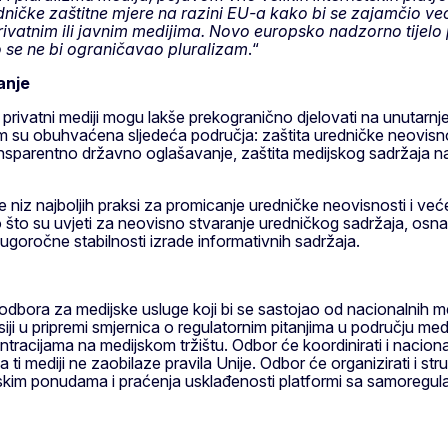
čke zaštitne mjere na razini EU-a kako bi se zajamčio veći 
 privatnim ili javnim medijima. Novo europsko nadzorno tijelo
o se ne bi ograničavao pluralizam
.“
anje
 privatni mediji mogu lakše prekogranično djelovati na unutarnj
m su obuhvaćena sljedeća područja: zaštita uredničke neovisno
ansparentno državno oglašavanje, zaštita medijskog sadržaja na 
 niz najboljih praksi za promicanje uredničke neovisnosti i ve
 što su uvjeti za neovisno stvaranje uredničkog sadržaja, osna
dugoročne stabilnosti izrade informativnih sadržaja.
ora za medijske usluge koji bi se sastojao od nacionalnih medi
 u pripremi smjernica o regulatornim pitanjima u području medi
ntracijama na medijskom tržištu. Odbor će koordinirati i nacion
 ti mediji ne zaobilaze pravila Unije. Odbor će organizirati i struk
jskim ponudama i praćenja usklađenosti platformi sa samoregulat