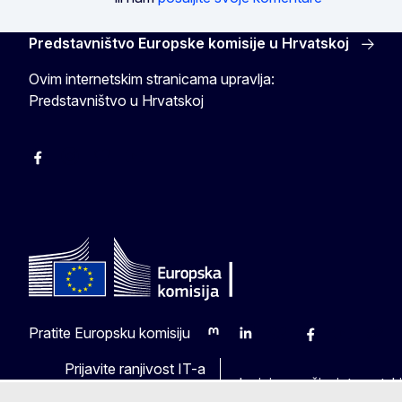
Predstavništvo Europske komisije u Hrvatskoj
Ovim internetskim stranicama upravlja:
Predstavništvo u Hrvatskoj
Facebook
Instagram
Twitter
YouTube
Pratite Europsku komisiju
Mastodon
LinkedIn
Bluesky
Facebook
Youtube
Other
Prijavite ranjivost IT-a
Jezici na našim internets