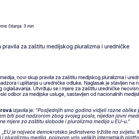
me čitanja: 3 min
 medija, novi skup pravila za zaštitu medijskog pluralizma i ure
nadzora i uplitanja u uredničke odluke. Naglasak je stavljen na ne
oglašavanja. Utvrđuju se i mjere za zaštitu uredničke neovisnost
ski odbor za medijske usluge, sastavljen od nacionalnih medijskih
urová
izjavila je: “
Posljednjih smo godina vidjeli razne oblike p
jem biti pod nadzorom zbog svojeg posla, nijedan javni medi
ne mjere za zaštitu slobode i pluralizma medija u EU-u
.“
 „
EU je najveće demokratsko jedinstveno tržište na svijetu. 
 pluralizmu medija, pojavom vrlo velikih internetskih platfor