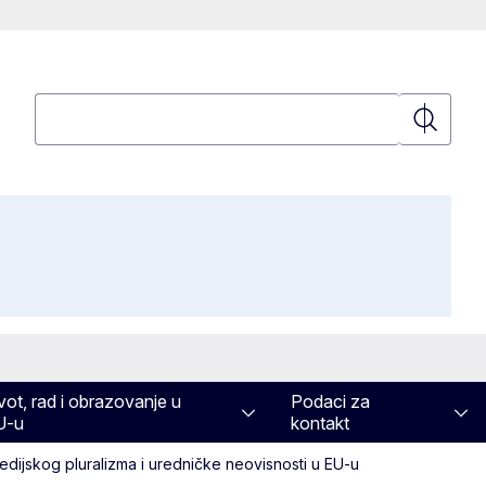
Pretraživanje
Pretraživ
vot, rad i obrazovanje u
Podaci za
U-u
kontakt
 medijskog pluralizma i uredničke neovisnosti u EU-u