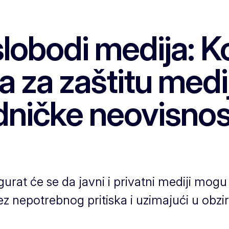
slobodi medija: K
la za zaštitu med
edničke neovisnos
urat će se da javni i privatni mediji mog
z nepotrebnog pritiska i uzimajući u obzir