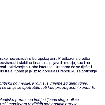
dničke neovisnosti u Europskoj uniji. Predložena uredba
ovisnost i stabilno financiranje javnih medija, kao i na
i i otkrivanje sukoba interesa. Uredbom će se riješiti i
 tijela. Komisija je uz to donijela i Preporuku za poticanje
ritiska na medije. Krajnje je vrijeme za djelovanje.
j ne smije se upotrebljavati kao propagandni kanal. To
Medijska poduzeća imaju ključnu ulogu, ali se
mi i mnoštvom različitih nacionalnih pravila.