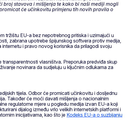
broj stavova i mišljenja te kako bi naši mediji mogli
 promicat će učinkovitu primjenu tih novih pravila o
em tržištu EU-a bez nepotrebnog pritiska i uzimajući u
sti, zabrana upotrebe špijunskog softvera protiv medija,
internetu i pravo novog korisnika da prilagodi svoju
će transparentnosti vlasništva. Preporuka predviđa skup
živanje novinara da sudjeluju u ključnim odlukama za
jskih tijela. Odbor će promicati učinkovitu i dosljednu
ja. Također će moći davati mišljenja o nacionalnim
alne regulatorne mjere u pogledu medija izvan EU-a koji
turirani dijalog između vrlo velikih internetskih platformi i
ornim inicijativama, kao što je
Kodeks EU-a o suzbijanju