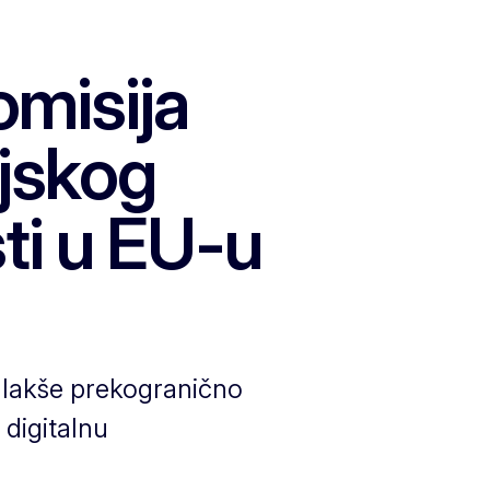
omisija
ijskog
ti u EU-u
u lakše prekogranično
 digitalnu