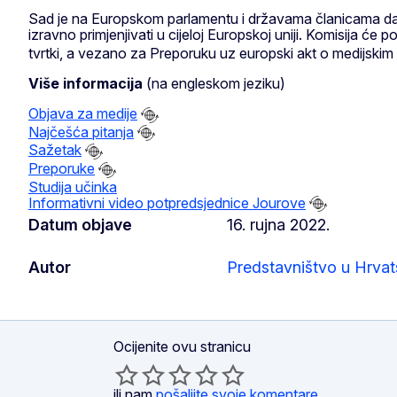
Sad je na Europskom parlamentu i državama članicama da
izravno primjenjivati u cijeloj Europskoj uniji. Komisija će
tvrtki, a vezano za Preporuku uz europski akt o medijski
Više informacija
(na engleskom jeziku)
Objava za medije
Najčešća pitanja
Sažetak
Preporuke
Studija učinka
Informativni video potpredsjednice Jourove
Datum objave
16. rujna 2022.
Autor
Predstavništvo u Hrvat
Ocijenite ovu stranicu
ili nam
pošaljite svoje komentare