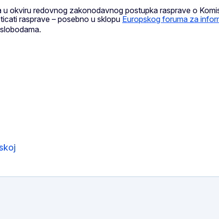
 u okviru redovnog zakonodavnog postupka rasprave o Komisij
 poticati rasprave – posebno u sklopu
Europskog foruma za infor
m slobodama.
skoj