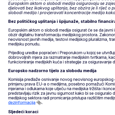
Europskim aktom o slobodi medija osiguravaju se zajedni
djelovati bez ikakvog uplitanja, bez obzira je li riječ o
slobodi medija i provjeravati koncentracije medija kak
Bez političkog uplitanja i špijunaže, stabilno financir
Europskim aktom o slobodi medija osigurat će se da javni i
obzir digitalnu transformaciju medijskog prostora. Zakono
neovisnost javnih medija, testovi medijskog pluralizma, tr
medijsku ponudu.
Prijedlog uredbe popraćen i Preporukom u kojoj se utvrđuje
dobrovoljnih mjera za razmatranje medijskim tvrtkama, kao
funkcioniranje medijskih kuća i strategije za osiguravanje 
Europsko nadzorno tijelo za slobodu medija
Komisija predlaže osnivanje novog neovisnog europskog odb
primjenu prava EU-a o medijima, posebno pomažući Komisiji
mjerama i odlukama koje utječu na medijska tržišta i konce
predstavljaju rizik za javnu sigurnost kako bi se osiguralo da
medijskog sektora radi promicanja pristupa različitim medi
dezinformacija
.
Sljedeći koraci