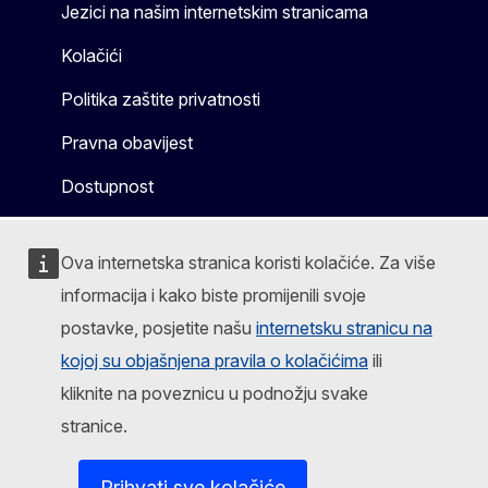
Jezici na našim internetskim stranicama
Kolačići
Politika zaštite privatnosti
Pravna obavijest
Dostupnost
Ova internetska stranica koristi kolačiće. Za više
informacija i kako biste promijenili svoje
postavke, posjetite našu
internetsku stranicu na
kojoj su objašnjena pravila o kolačićima
ili
kliknite na poveznicu u podnožju svake
stranice.
Prihvati sve kolačiće