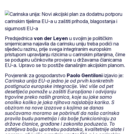
Predsjednica
von der Leyen
u svojim je političkim
smjernicama najavila da carinsku uniju treba podići na
sljedeću razinu, prije svega integriranim europskim
pristupom upravljanju rizicima u carinskim pitanjima, čime
se podupiru učinkovite provjere u državama članicama
EU-a. Upravo se to postiže današnjim akcijskim planom.
Povjerenik za gospodarstvo
Paolo Gentiloni
izjavio je:
Carinska unija EU-a jedno je od prvih konkretnih
postignuća europske integracije. Već više od pet
desetljeća pomaže u zaštiti Europljana i odvijanju
trgovine preko naših granica, koje su jake samo
onoliko koliko je jaka njihova najslabija karika. S
obzirom na nove izazove s kojima se danas
suočavamo moramo se pobrinuti da naša carinska
pravila budu pametnija i da bolje funkcioniraju za
države članice, građane i zakonita poduzeća. To
zahtijeva bolju upotrebu podataka, kvalitetnije alate i