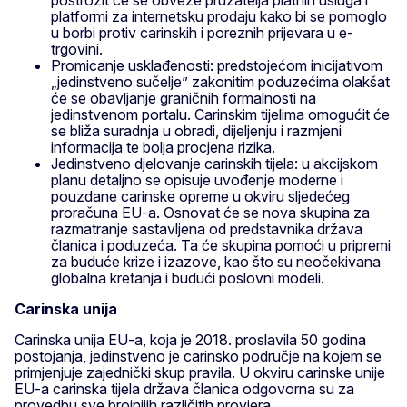
platformi za internetsku prodaju kako bi se pomoglo
u borbi protiv carinskih i poreznih prijevara u e-
trgovini.
Promicanje usklađenosti: predstojećom inicijativom
„jedinstveno sučelje” zakonitim poduzećima olakšat
će se obavljanje graničnih formalnosti na
jedinstvenom portalu. Carinskim tijelima omogućit će
se bliža suradnja u obradi, dijeljenju i razmjeni
informacija te bolja procjena rizika.
Jedinstveno djelovanje carinskih tijela: u akcijskom
planu detaljno se opisuje uvođenje moderne i
pouzdane carinske opreme u okviru sljedećeg
proračuna EU-a. Osnovat će se nova skupina za
razmatranje sastavljena od predstavnika država
članica i poduzeća. Ta će skupina pomoći u pripremi
za buduće krize i izazove, kao što su neočekivana
globalna kretanja i budući poslovni modeli.
Carinska unija
Carinska unija EU-a, koja je 2018. proslavila 50 godina
postojanja, jedinstveno je carinsko područje na kojem se
primjenjuje zajednički skup pravila. U okviru carinske unije
EU-a carinska tijela država članica odgovorna su za
provedbu sve brojnijih različitih provjera.