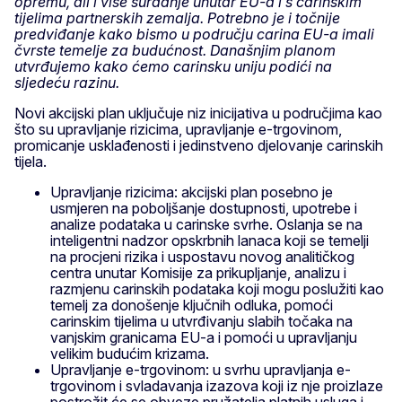
opremu, ali i više suradnje unutar EU-a i s carinskim
tijelima partnerskih zemalja. Potrebno je i točnije
predviđanje kako bismo u području carina EU-a imali
čvrste temelje za budućnost. Današnjim planom
utvrđujemo kako ćemo carinsku uniju podići na
sljedeću razinu.
Novi akcijski plan uključuje niz inicijativa u područjima kao
što su upravljanje rizicima, upravljanje e-trgovinom,
promicanje usklađenosti i jedinstveno djelovanje carinskih
tijela.
Upravljanje rizicima: akcijski plan posebno je
usmjeren na poboljšanje dostupnosti, upotrebe i
analize podataka u carinske svrhe. Oslanja se na
inteligentni nadzor opskrbnih lanaca koji se temelji
na procjeni rizika i uspostavu novog analitičkog
centra unutar Komisije za prikupljanje, analizu i
razmjenu carinskih podataka koji mogu poslužiti kao
temelj za donošenje ključnih odluka, pomoći
carinskim tijelima u utvrđivanju slabih točaka na
vanjskim granicama EU-a i pomoći u upravljanju
velikim budućim krizama.
Upravljanje e-trgovinom: u svrhu upravljanja e-
trgovinom i svladavanja izazova koji iz nje proizlaze
postrožit će se obveze pružatelja platnih usluga i