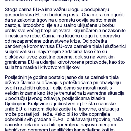
Stoga carina EU-a ima važnu ulogu u podupiranju
gospodarstva EU-a i budućeg rasta. Ona mora omogućiti
da se zakonita trgovina u porastu odvija sa što manje
zastoja. Istodobno, tijela su stalno uključena u borbu
protiv sve većeg broja prijevara i krijumčarenja nezakonite
ili nesigurne robe. Carina ima ključnu ulogu i u oporavku
od nezapamćene zdravstvene krize. Od početka
pandemije koronavirusa EU-ova carinska tijela i službenici
sudjelovali su u najvažnijim zadacima tako što su
olakšavali uvoz zaštitne opreme, dok su na vanjskim
granicama EU-a uklanjali krivotvorene proizvode, kao što
su lažne maske i krivotvoreni lijekovi.
Posljednjih je godina postalo jasno da se carinska tijela
država članica suočavaju s poteškoćama pri obavljanju
svojih različitih uloga. I dalje ćemo se morati nositi s
velikim krizama kao što je trenutačna izvanredna situacija
u području javnog zdravlja, posljedicama izlaska
Ujedinjene Kraljevine iz jedinstvenog tržišta i carinske
unije EU-a i rastom digitalizacije i e-trgovine, a situacija
može postati još i teža. Kako bi što više doprinijela
dobrobiti svih građana EU-a i olakšavanju trgovine, naša
carinska tijela moraju biti opremljena najsuvremenijom
tehničkom opremom i analitičkim kapacitetima koji im