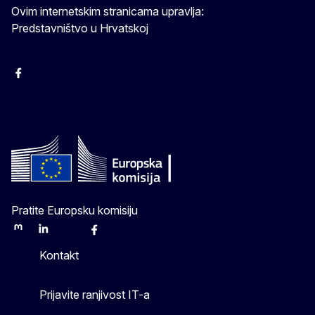
Ovim internetskim stranicama upravlja:
Predstavništvo u Hrvatskoj
Facebook
Instagram
Twitter
YouTube
Pratite Europsku komisiju
Mastodon
LinkedIn
Bluesky
Facebook
Youtube
Other
Kontakt
Prijavite ranjivost IT-a