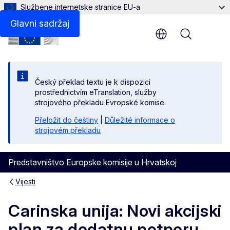
Službene internetske stranice EU-a
Glavni sadržaj
Menu
Český překlad textu je k dispozici
prostřednictvím eTranslation, služby
strojového překladu Evropské komise.
Přeložit do češtiny
|
Důležité informace o
strojovém překladu
Predstavništvo Europske komisije u Hrvatskoj
Vijesti
Carinska unija: Novi akcijski
plan za dodatnu potporu